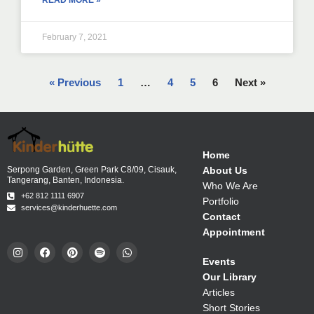
READ MORE »
February 7, 2021
« Previous
1
…
4
5
6
Next »
Home
About Us
Serpong Garden, Green Park C8/09, Cisauk,
Tangerang, Banten, Indonesia.
Who We Are
+62 812 1111 6907
Portfolio
services@kinderhuette.com
Contact
Appointment
Events
Our Library
Articles
Short Stories